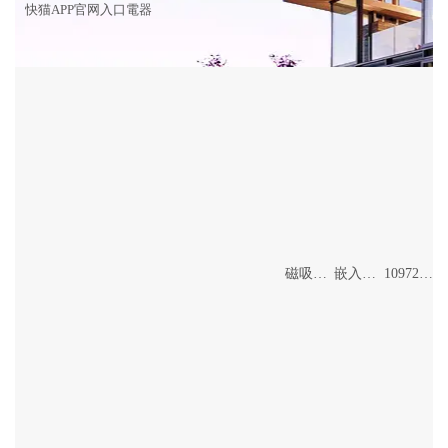
快猫APP官网入口電器
磁吸格柵燈
嵌入式格柵燈
10972/24+56W