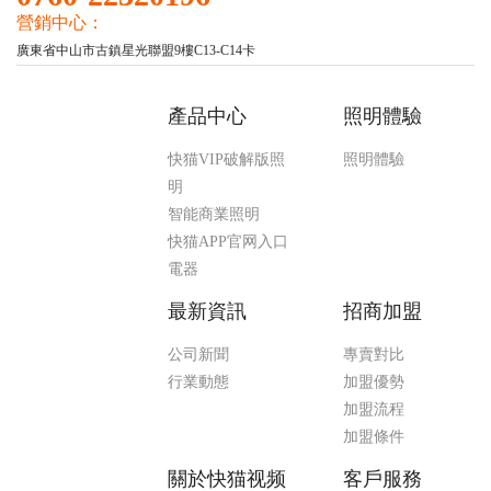
營銷中心：
廣東省中山市古鎮星光聯盟9樓C13-C14卡
產品中心
照明體驗
快猫VIP破解版照
照明體驗
明
智能商業照明
快猫APP官网入口
電器
最新資訊
招商加盟
公司新聞
專賣對比
行業動態
加盟優勢
加盟流程
加盟條件
關於快猫视频
客戶服務