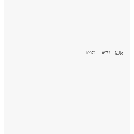
10972/20+46W
10972/100+114W
磁吸吊線燈