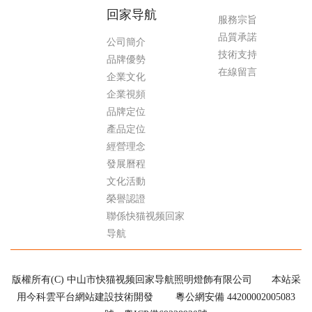
回家导航
服務宗旨
品質承諾
公司簡介
技術支持
品牌優勢
在線留言
企業文化
企業視頻
品牌定位
產品定位
經營理念
發展曆程
文化活動
榮譽認證
聯係快猫视频回家
导航
版權所有(C) 中山市快猫视频回家导航照明燈飾有限公司
本站采
用今科雲平台網站建設技術開發
粵公網安備 44200002005083