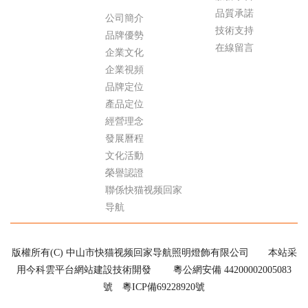
品質承諾
公司簡介
技術支持
品牌優勢
在線留言
企業文化
企業視頻
品牌定位
產品定位
經營理念
發展曆程
文化活動
榮譽認證
聯係快猫视频回家
导航
版權所有(C) 中山市快猫视频回家导航照明燈飾有限公司
本站采
用今科雲平台網站建設技術開發
粵公網安備 44200002005083
號
粵ICP備69228920號