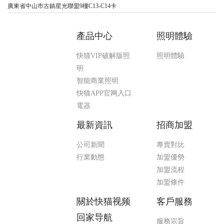
廣東省中山市古鎮星光聯盟9樓C13-C14卡
產品中心
照明體驗
快猫VIP破解版照
照明體驗
明
智能商業照明
快猫APP官网入口
電器
最新資訊
招商加盟
公司新聞
專賣對比
行業動態
加盟優勢
加盟流程
加盟條件
關於快猫视频
客戶服務
回家导航
服務宗旨