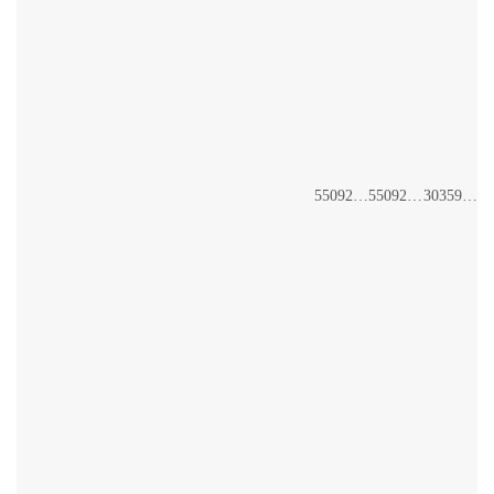
55092-6+5+4
55092-5+4
30359-8+6+4