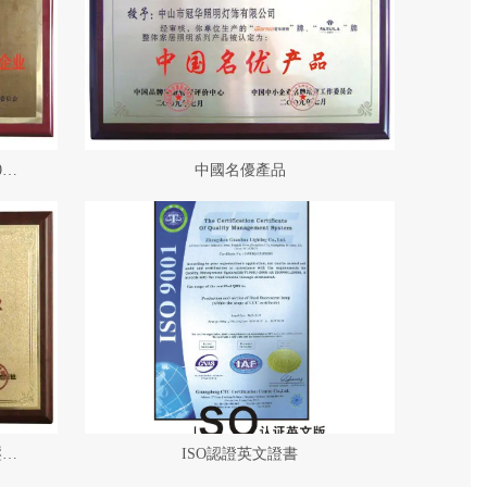
中國照明燈飾行業質量與品牌100強企業
中國名優產品
2011中國燈飾行業現代平板低壓燈單品冠軍 (2)
ISO認證英文證書