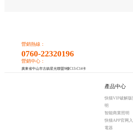
營銷熱線：
0760-22320196
營銷中心：
廣東省中山市古鎮星光聯盟9樓C13-C14卡
產品中心
快猫VIP破解版
明
智能商業照明
快猫APP官网
電器