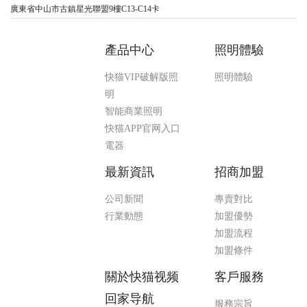
廣東省中山市古鎮星光聯盟9樓C13-C14卡
產品中心
照明體驗
快猫VIP破解版照
照明體驗
明
智能商業照明
快猫APP官网入口
電器
最新資訊
招商加盟
公司新聞
專賣對比
行業動態
加盟優勢
加盟流程
加盟條件
關於快猫视频
客戶服務
回家导航
服務宗旨